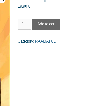
19,90
€
Päike
Add to cart
põues
quantity
Category:
RAAMATUD