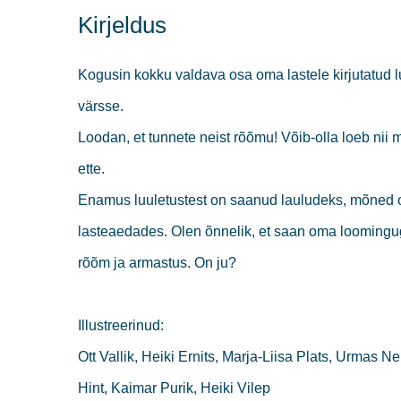
Kirjeldus
Kogusin kokku valdava osa oma lastele kirjutatud l
värsse.
Loodan, et tunnete neist rõõmu! Võib-olla loeb nii mõ
ette.
Enamus luuletustest on saanud lauludeks, mõned on 
lasteaedades. Olen õnnelik, et saan oma loomingu
rõõm ja armastus. On ju?
Illustreerinud:
Ott Vallik, Heiki Ernits, Marja-Liisa Plats, Urmas Ne
Hint, Kaimar Purik, Heiki Vilep