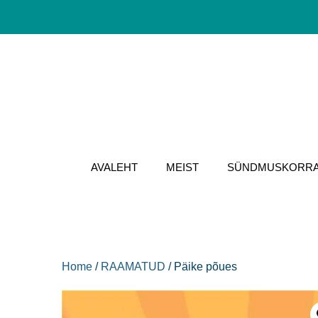
Skip
to
content
AVALEHT
MEIST
SÜNDMUSKORR
Home
/
RAAMATUD
/ Päike põues