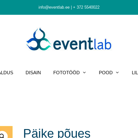
info@eventlab.ee
|
+ 372 5540022
ALDUS
DISAIN
FOTOTÖÖD
POOD
LI
Päike põues