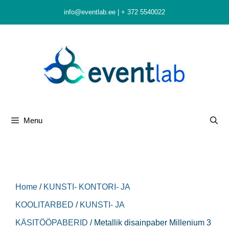
Skip
info@eventlab.ee
|
+ 372 5540022
to
content
Menu
Home
/
KUNSTI- KONTORI- JA
KOOLITARBED
/
KUNSTI- JA
KÄSITÖÖPABERID
/ Metallik disainpaber Millenium 3