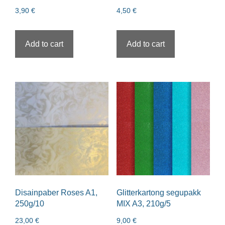
3,90
€
4,50
€
Add to cart
Add to cart
Disainpaber Roses A1,
Glitterkartong segupakk
250g/10
MIX A3, 210g/5
23,00
€
9,00
€