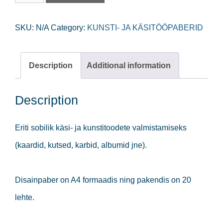
disainpaber
Millenium
SKU:
N/A
Category:
KUNSTI- JA KÄSITÖÖPABERID
3
A4,
Description
Additional information
220g/20l
quantity
Description
Eriti sobilik käsi- ja kunstitoodete valmistamiseks
(kaardid, kutsed, karbid, albumid jne).
Disainpaber on A4 formaadis ning pakendis on 20
lehte.