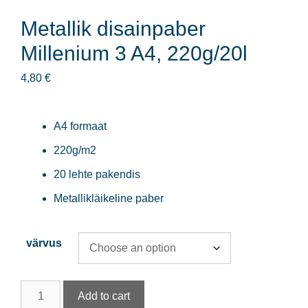
Metallik disainpaber
Millenium 3 A4, 220g/20l
4,80
€
A4 formaat
220g/m2
20 lehte pakendis
Metallikläikeline paber
värvus
Metallik
Add to cart