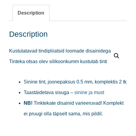
0.5mm
Description
sinine
quantity
Description
Kustutatavad tindipliiatsid loomade disainidega
Tinteka otsas olev silikoonkumm kustutab tinti
Sinine tint, joonepaksus 0.5 mm, komplektis 2 tk
Taastäidetava sisuga –
sinine ja must
NB!
Tinktekate disainid varieeruvad! Komplekt
ei pruugi olla täpselt sama, mis pildil.