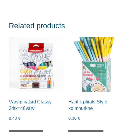
Related products
Värvipliiatsid Classy
Harilik pliiats Style,
24tk=48värvi
kolmnurkne
8,40
€
0,30
€