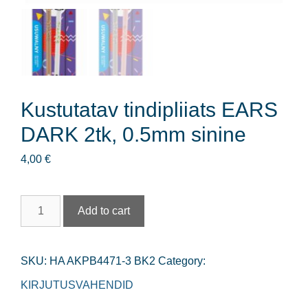
Kustutatav tindipliiats EARS
DARK 2tk, 0.5mm sinine
4,00
€
Kustutatav
Add to cart
tindipliiats
EARS
SKU:
HA AKPB4471-3 BK2
Category:
DARK
KIRJUTUSVAHENDID
2tk,