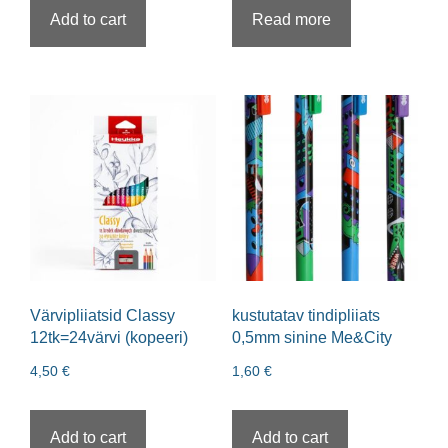
Add to cart
Read more
Värvipliiatsid Classy
kustutatav tindipliiats
12tk=24värvi (kopeeri)
0,5mm sinine Me&City
4,50
€
1,60
€
Add to cart
Add to cart