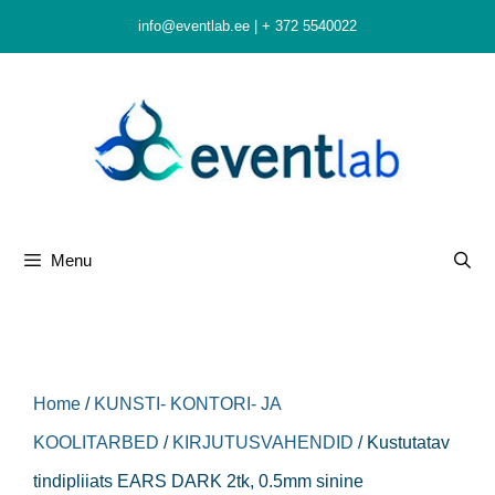
Skip
info@eventlab.ee
|
+ 372 5540022
to
content
Menu
Home
/
KUNSTI- KONTORI- JA
KOOLITARBED
/
KIRJUTUSVAHENDID
/ Kustutatav
tindipliiats EARS DARK 2tk, 0.5mm sinine