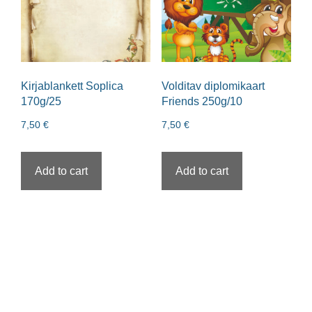
Kirjablankett Soplica
Volditav diplomikaart
170g/25
Friends 250g/10
7,50
€
7,50
€
Add to cart
Add to cart