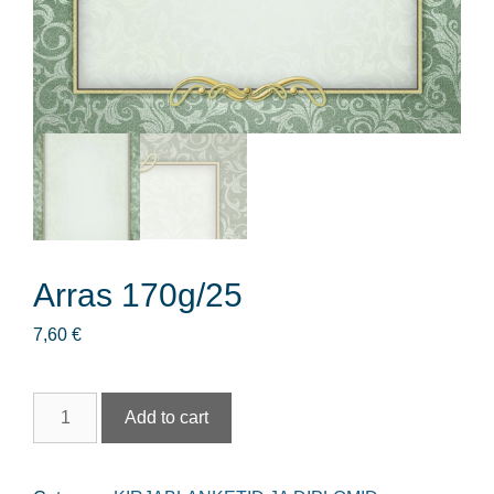
Arras 170g/25
7,60
€
Arras
Add to cart
170g/25
quantity