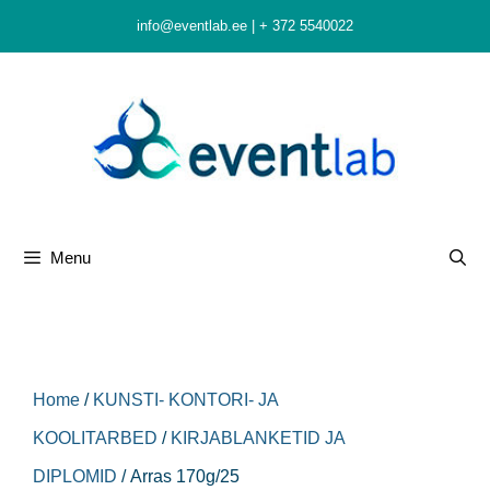
Skip
info@eventlab.ee
|
+ 372 5540022
to
content
Menu
Home
/
KUNSTI- KONTORI- JA
KOOLITARBED
/
KIRJABLANKETID JA
DIPLOMID
/ Arras 170g/25