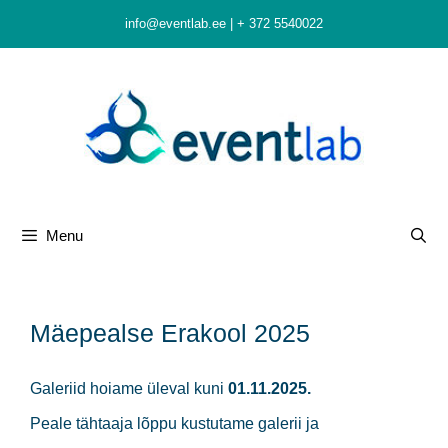
Skip
info@eventlab.ee
|
+ 372 5540022
to
content
Menu
Mäepealse Erakool 2025
Galeriid hoiame üleval kuni
01.11.2025.
Peale tähtaaja lõppu kustutame galerii ja